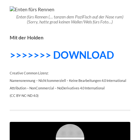
Enten fürs Rennen (… tanzen dem PaziFisch auf der Nase rum)
(Sorry, hatte grad keinen Waller/Wels fürs Foto…)
Mit der Holden
>>>>>>> DOWNLOAD
Creative Common Lizenz:
Namensnennung – Nicht kommerziell – Keine Bearbeitungen 4.0 International
Attribution – NonCommercial – NoDerivatives 4.0 International
(CC BY-NC-ND 4.0)