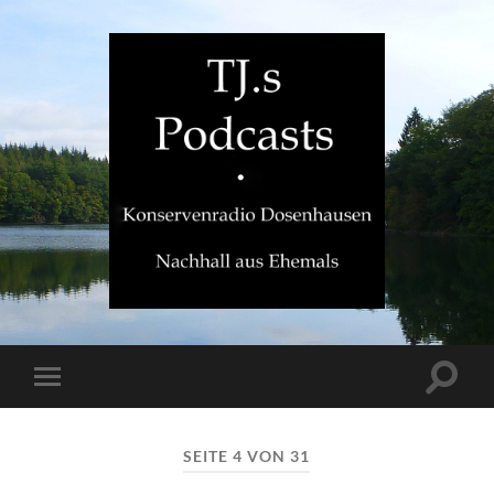
TJ.s
Podcasts
Suchfe
Mobile-
ein-/a
Menü
ein-/ausblenden
SEITE 4 VON 31