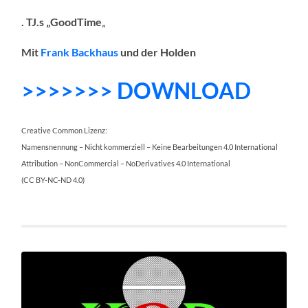
. TJ.s „GoodTime
„
Mit
Frank Backhaus
und der Holden
>>>>>>> DOWNLOAD
Creative Common Lizenz:
Namensnennung – Nicht kommerziell – Keine Bearbeitungen 4.0 International
Attribution – NonCommercial – NoDerivatives 4.0 International
(CC BY-NC-ND 4.0)