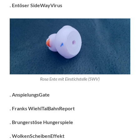
. Entöser SideWayVirus
Rosa Ente mit Einstichstelle (SWV)
. AnspielungsGate
. Franks WiehlTalBahnReport
. Brungerstöse Hungerspiele
. WolkenScheibenEffekt