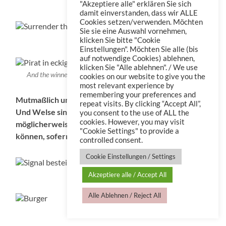
Piratenwegweiser
"Akzeptiere alle" erklären Sie sich
damit einverstanden, dass wir ALLE
Cookies setzen/verwenden. Möchten
Sie sie eine Auswahl vornehmen,
Surrender the Booty
klicken Sie bitte "Cookie
Einstellungen". Möchten Sie alle (bis
auf notwendige Cookies) ablehnen,
klicken Sie "Alle ablehnen". / We use
And the winner is: [Pirat] in eckigen Klammern, Glückwunsch!
cookies on our website to give you the
most relevant experience by
remembering your preferences and
Mutmaßlich und möglicherweise im Brackwasser.
repeat visits. By clicking “Accept All”,
Und Welse sind ja so groß, dass sie u.U.
you consent to the use of ALL the
cookies. However, you may visit
möglicherweise vielleicht auch Frösche fressen
"Cookie Settings" to provide a
können, sofern sie nicht auf einen Holzturm flüchten…
controlled consent.
Cookie Einstellungen / Settings
Signal besteigt den Turm
Akzeptiere alle / Accept All
Alle Ablehnen / Reject All
Burger