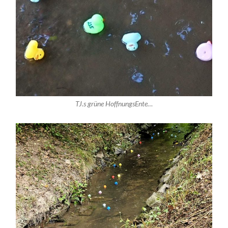
TJ.s grüne HoffnungsEnte…