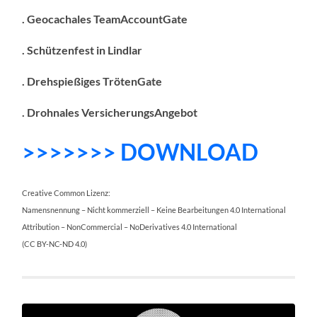
. Geocachales TeamAccountGate
. Schützenfest in Lindlar
. Drehspießiges TrötenGate
. Drohnales VersicherungsAngebot
>>>>>>> DOWNLOAD
Creative Common Lizenz:
Namensnennung – Nicht kommerziell – Keine Bearbeitungen 4.0 International
Attribution – NonCommercial – NoDerivatives 4.0 International
(CC BY-NC-ND 4.0)