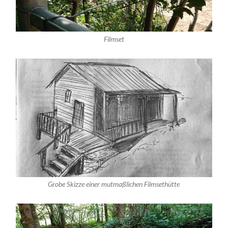
Filmset
Grobe Skizze einer mutmaßlichen Filmsethütte