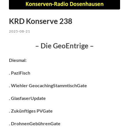
KRD Konserve 238
2025-08-21
– Die GeoEntrige –
Diesmal:
. PaziFisch
. Wiehler GeocachingStammtischGate
. GlasfaserUpdate
. Zukünftiges PVGate
. DrohnenGebührenGate