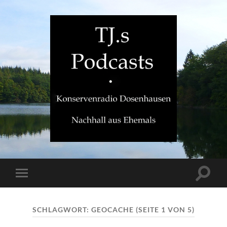
TJ.s
Podcasts
Suchfe
Mobile-
ein-/a
Menü
ein-/ausblenden
SCHLAGWORT:
GEOCACHE
(SEITE 1 VON 5)