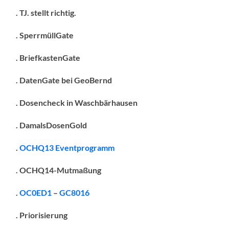
. TJ. stellt richtig.
. SperrmüllGate
. BriefkastenGate
. DatenGate bei GeoBernd
. Dosencheck in Waschbärhausen
. DamalsDosenGold
.
OCHQ13 Eventprogramm
. OCHQ14-Mutmaßung
.
OC0ED1
–
GC8016
. Priorisierung