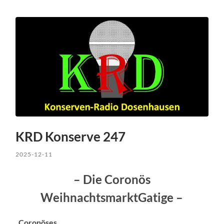
KRD Konserve 247
2025-12-11
– Die Coronös
WeihnachtsmarktGatige –
.
Coronöses