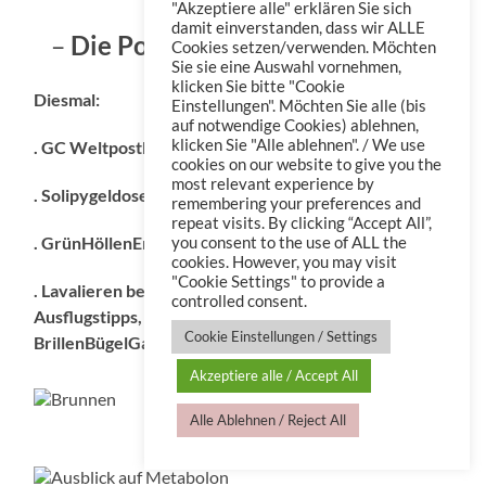
"Akzeptiere alle" erklären Sie sich
damit einverstanden, dass wir ALLE
–
Die Potpourriös-LiveWartige –
Cookies setzen/verwenden. Möchten
Sie sie eine Auswahl vornehmen,
klicken Sie bitte "Cookie
Diesmal:
Einstellungen". Möchten Sie alle (bis
auf notwendige Cookies) ablehnen,
klicken Sie "Alle ablehnen". / We use
. GC Weltpostkartentag
cookies on our website to give you the
most relevant experience by
. Solipygeldosen im WDR
remembering your preferences and
repeat visits. By clicking “Accept All”,
. GrünHöllenErlebnis
you consent to the use of ALL the
cookies. However, you may visit
"Cookie Settings" to provide a
. Lavalieren beim GeoCacheLiveWartieren nebst
controlled consent.
Ausflugstipps, AltcacheGates, Serienempfehlung,
Cookie Einstellungen / Settings
BrillenBügelGate, DixiGate und FinalGate
Akzeptiere alle / Accept All
Alle Ablehnen / Reject All
Brunnen in Bickenbach