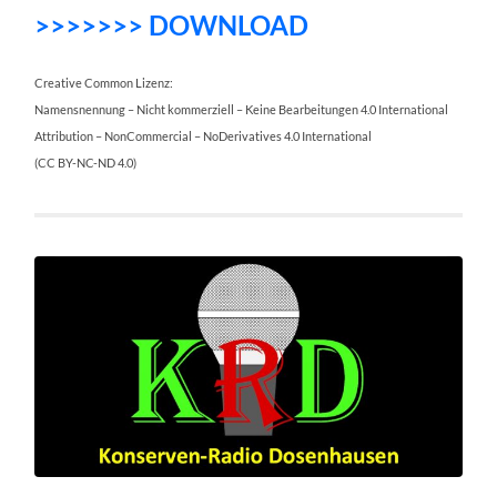
>>>>>>> DOWNLOAD
Creative Common Lizenz:
Namensnennung – Nicht kommerziell – Keine Bearbeitungen 4.0 International
Attribution – NonCommercial – NoDerivatives 4.0 International
(CC BY-NC-ND 4.0)