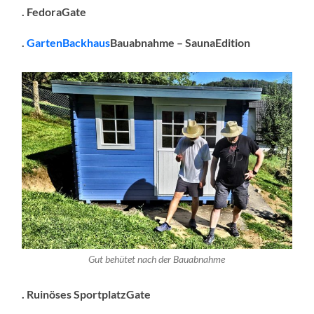
. FedoraGate
.
GartenBackhaus
Bauabnahme – SaunaEdition
Gut behütet nach der Bauabnahme
. Ruinöses SportplatzGate