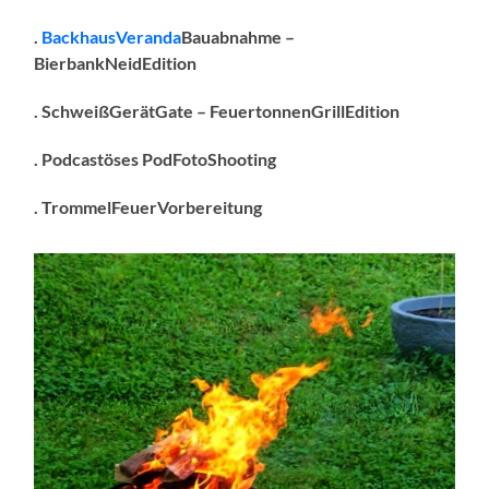
.
BackhausVeranda
Bauabnahme –
BierbankNeidEdition
. SchweißGerätGate – FeuertonnenGrillEdition
. Podcastöses PodFotoShooting
. TrommelFeuerVorbereitung