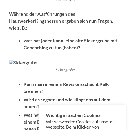
Während der Ausführungen des
Haus
werkerKings
herren ergaben sich nun Fragen,
wie z. B.:
W
as hat (oder kann) eine alte Sickergrube mit
Geocaching zu tun (haben)?
Sickergrube
Kann man in einem Revisionsschacht Kalk
brennen?
Wird es regnen und wie klingt das auf dem
neuen Terassendach?
Was hat ein Capodacia mit einer Ukulalla und
Wichtig in Sachen Cookies
einem Eischneider zu tun und wäre das ein
Wir verwenden Cookies auf unserer
Webseite. Beim Klicken von
neues Podcastprojekt?