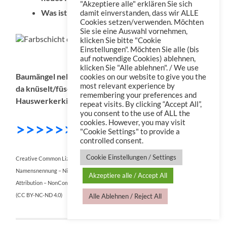
"Akzeptiere alle" erklären Sie sich
Was ist das Gegenteil eines Monoliths?
damit einverstanden, dass wir ALLE
Cookies setzen/verwenden. Möchten
Sie sie eine Auswahl vornehmen,
klicken Sie bitte "Cookie
Einstellungen". Möchten Sie alle (bis
Farbschicht deckt nicht
auf notwendige Cookies) ablehnen,
klicken Sie "Alle ablehnen". / We use
Baumängel nebst Fragen über Fragen – „Hör‘ mal wer
cookies on our website to give you the
most relevant experience by
da knüselt/füselt“ quasi – mit Frank Backhaus, dem
remembering your preferences and
Hauswerkerking, doch hört selbst…
repeat visits. By clicking “Accept All”,
you consent to the use of ALL the
cookies. However, you may visit
>>>>>>> DOWNLOAD
"Cookie Settings" to provide a
controlled consent.
Cookie Einstellungen / Settings
Creative Common Lizenz:
Namensnennung – Nicht kommerziell – Keine Bearbeitungen 4.0 International
Akzeptiere alle / Accept All
Attribution – NonCommercial – NoDerivatives 4.0 International
(CC BY-NC-ND 4.0)
Alle Ablehnen / Reject All