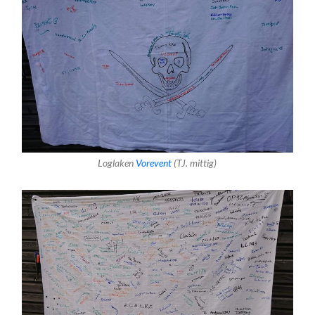
Loglaken
Vorevent
(TJ. mittig)