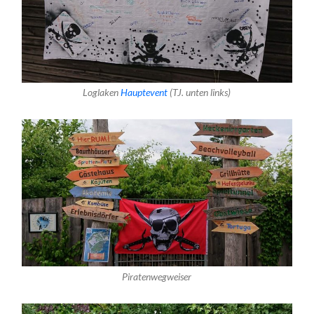
Loglaken
Hauptevent
(TJ. unten links)
Piratenwegweiser