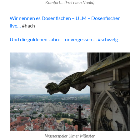
Komfort… (Frei nach Nuala)
Wir nennen es Dosenfischen – ULM – Dosenfischer
live…
#hach
Und die goldenen Jahre – unvergessen … #schwelg
Wasserspeier Ulmer Münster