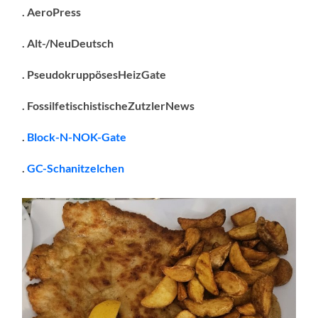
. AeroPress
. Alt-/NeuDeutsch
. PseudokruppösesHeizGate
. FossilfetischistischeZutzlerNews
.
Block-N-NOK-Gate
.
GC-Schanitzelchen