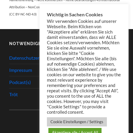
Attribution – NonCommercial – NoDerivatives 4.0 International
Wichtig in Sachen Cookies
(CC BY-NC-ND 4.0)
Wir verwenden Cookies auf unserer
Webseite. Beim Klicken von
"Akzeptiere alle" erklären Sie sich
damit einverstanden, dass wir ALLE
Cookies setzen/verwenden. Möchten
NOTWENDIGES
Sie sie eine Auswahl vornehmen,
klicken Sie bitte "Cookie
Datenschutzerklärung
Einstellungen". Möchten Sie alle (bis
auf notwendige Cookies) ablehnen,
klicken Sie "Alle ablehnen". / We use
Impressum
cookies on our website to give you the
most relevant experience by
Podcast(s)
remembering your preferences and
repeat visits. By clicking “Accept All”,
Tröt
you consent to the use of ALL the
cookies. However, you may visit
"Cookie Settings" to provide a
controlled consent.
Cookie Einstellungen / Settings
Akzeptiere alle / Accept All