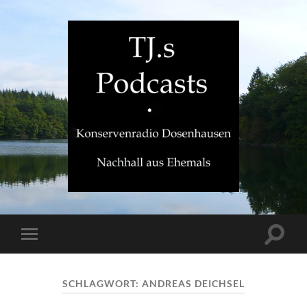
TJ.s
Podcasts
Suchfe
Mobile-
ein-/a
Menü
ein-/ausblenden
SCHLAGWORT:
ANDREAS DEICHSEL