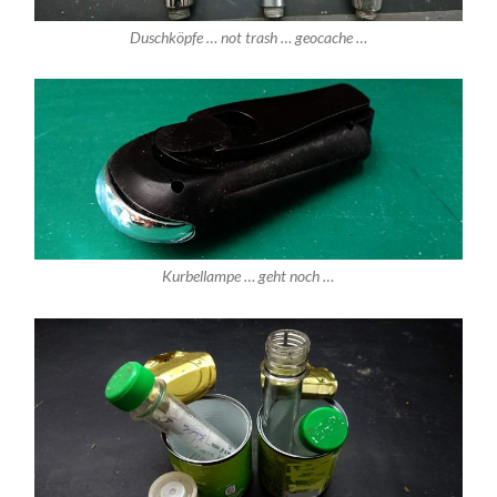
Duschköpfe … not trash … geocache …
Kurbellampe … geht noch …