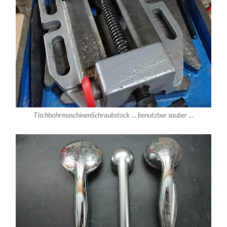
TischbohrmaschinenSchraubstock … benutzbar sauber …