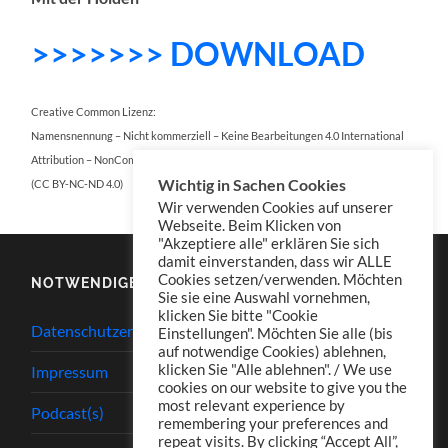
>>>>>>> DOWNLOAD
Creative Common Lizenz:
Namensnennung – Nicht kommerziell – Keine Bearbeitungen 4.0 International
Attribution – NonCommercial – NoDerivatives 4.0 International
Wichtig in Sachen Cookies
(CC BY-NC-ND 4.0)
Wir verwenden Cookies auf unserer
Webseite. Beim Klicken von
"Akzeptiere alle" erklären Sie sich
damit einverstanden, dass wir ALLE
Cookies setzen/verwenden. Möchten
NOTWENDIGES
Sie sie eine Auswahl vornehmen,
klicken Sie bitte "Cookie
Datenschutzerklärung
Einstellungen". Möchten Sie alle (bis
auf notwendige Cookies) ablehnen,
klicken Sie "Alle ablehnen". / We use
Impressum
cookies on our website to give you the
most relevant experience by
Podcast(s)
remembering your preferences and
repeat visits. By clicking “Accept All”,