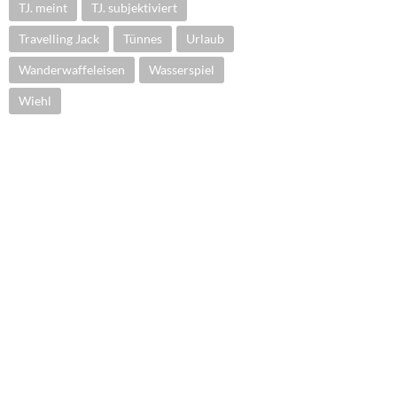
TJ. meint
TJ. subjektiviert
Travelling Jack
Tünnes
Urlaub
Wanderwaffeleisen
Wasserspiel
Wiehl