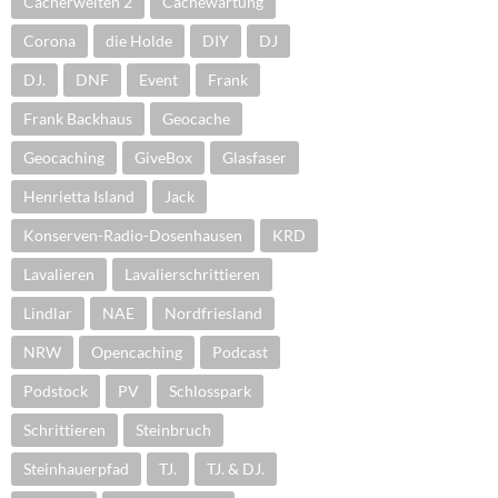
Cacherwelten 2
Cachewartung
Corona
die Holde
DIY
DJ
DJ.
DNF
Event
Frank
Frank Backhaus
Geocache
Geocaching
GiveBox
Glasfaser
Henrietta Island
Jack
Konserven-Radio-Dosenhausen
KRD
Lavalieren
Lavalierschrittieren
Lindlar
NAE
Nordfriesland
NRW
Opencaching
Podcast
Podstock
PV
Schlosspark
Schrittieren
Steinbruch
Steinhauerpfad
TJ.
TJ. & DJ.