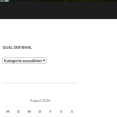
QUAL DER WAHL
Qual
der
Wahl
August 2026
M
D
M
D
F
S
S