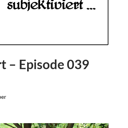
rt – Episode 039
ber