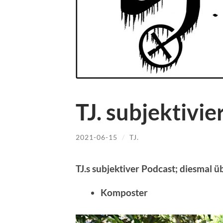
TJ. subjektivie
2021-06-15
/
TJ.
TJ.s subjektiver Podcast; diesmal ü
Komposter