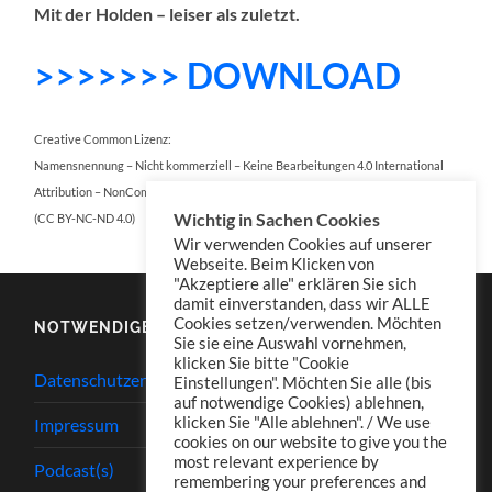
Mit der Holden – leiser als zuletzt.
>>>>>>> DO
WNLOAD
Creative Common Lizenz:
Namensnennung – Nicht kommerziell – Keine Bearbeitungen 4.0 International
Attribution – NonCommercial – NoDerivatives 4.0 International
Wichtig in Sachen Cookies
(CC BY-NC-ND 4.0)
Wir verwenden Cookies auf unserer
Webseite. Beim Klicken von
"Akzeptiere alle" erklären Sie sich
damit einverstanden, dass wir ALLE
Cookies setzen/verwenden. Möchten
NOTWENDIGES
Sie sie eine Auswahl vornehmen,
klicken Sie bitte "Cookie
Datenschutzerklärung
Einstellungen". Möchten Sie alle (bis
auf notwendige Cookies) ablehnen,
klicken Sie "Alle ablehnen". / We use
Impressum
cookies on our website to give you the
most relevant experience by
Podcast(s)
remembering your preferences and