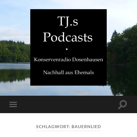
TJ.s
Podcasts
Suchfe
Mobile-
ein-/a
Menü
ein-/ausblenden
SCHLAGWORT:
BAUERNLIED