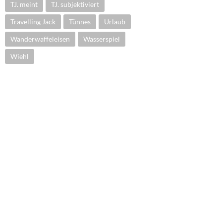
TJ. meint
TJ. subjektiviert
Travelling Jack
Tünnes
Urlaub
Wanderwaffeleisen
Wasserspiel
Wiehl