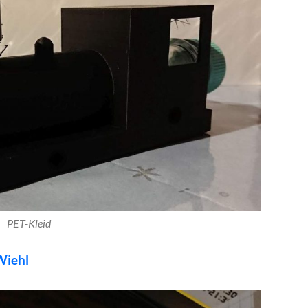
PET-Kleid
Wiehl