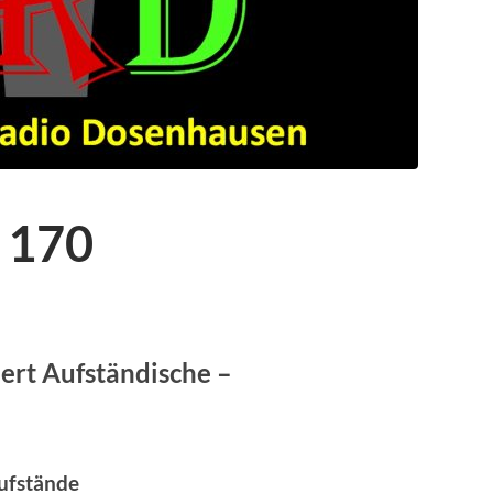
 170
iert Aufständische –
ufstände