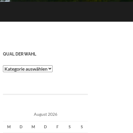
QUAL DER WAHL
Qual
der
Wahl
August 2026
M
D
M
D
F
S
S