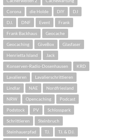
Cacherwelten 2
Cachewartung
Corona
die Holde
DIY
DJ
DJ.
DNF
Event
Frank
Frank Backhaus
Geocache
Geocaching
GiveBox
Glasfaser
Henrietta Island
Jack
Konserven-Radio-Dosenhausen
KRD
Lavalieren
Lavalierschrittieren
Lindlar
NAE
Nordfriesland
NRW
Opencaching
Podcast
Podstock
PV
Schlosspark
Schrittieren
Steinbruch
Steinhauerpfad
TJ.
TJ. & DJ.