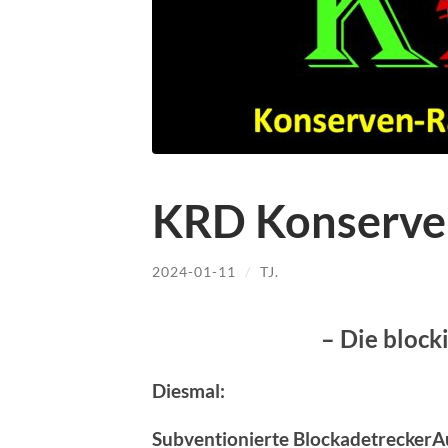
KRD Konserve
2024-01-11
/
TJ.
– Die block
Diesmal:
Subventionierte BlockadetreckerA