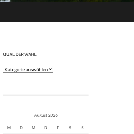
QUAL DER WAHL
Qual
der
Wahl
August 2026
M
D
M
D
F
S
S