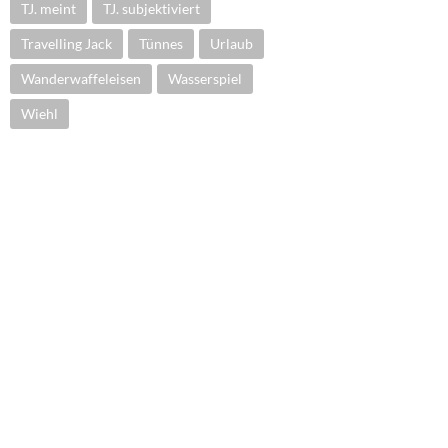
TJ. meint
TJ. subjektiviert
Travelling Jack
Tünnes
Urlaub
Wanderwaffeleisen
Wasserspiel
Wiehl