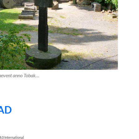
nevent anno Tobak…
AD
.0 International