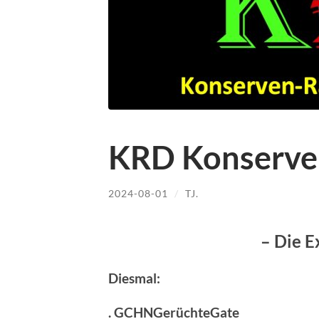
KRD Konserve
2024-08-01
/
TJ.
– Die E
Diesmal:
. GCHNGerüchteGate