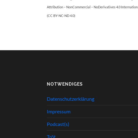
Attribution – NonCommercial – NoDerivatives 4.0 Internation
(CC BY-NC-ND 4.0)
NOTWENDIGES
Datenschutzerklärung
Impressum
Podcast(s)
Tröt