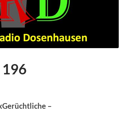
 196
xGerüchtliche –