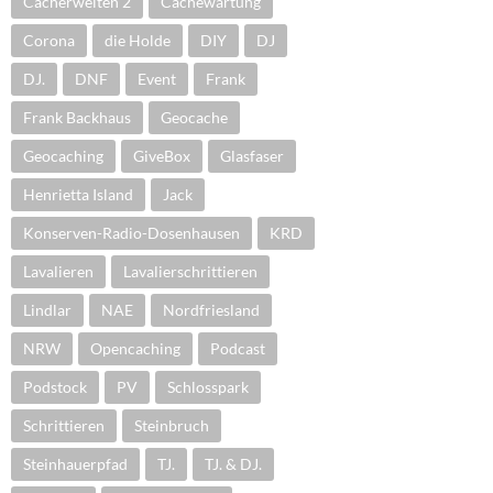
Cacherwelten 2
Cachewartung
Corona
die Holde
DIY
DJ
DJ.
DNF
Event
Frank
Frank Backhaus
Geocache
Geocaching
GiveBox
Glasfaser
Henrietta Island
Jack
Konserven-Radio-Dosenhausen
KRD
Lavalieren
Lavalierschrittieren
Lindlar
NAE
Nordfriesland
NRW
Opencaching
Podcast
Podstock
PV
Schlosspark
Schrittieren
Steinbruch
Steinhauerpfad
TJ.
TJ. & DJ.