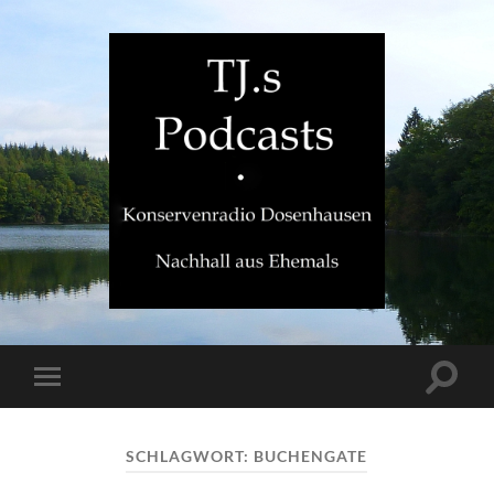
TJ.s
Podcasts
Suchfe
Mobile-
ein-/a
Menü
ein-/ausblenden
SCHLAGWORT:
BUCHENGATE