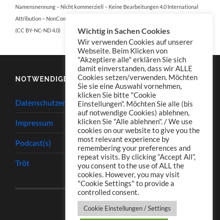
Namensnennung – Nicht kommerziell – Keine Bearbeitungen 4.0 International
Attribution – NonCommercial – NoDerivatives 4.0 International
Wichtig in Sachen Cookies
(CC BY-NC-ND 4.0)
Wir verwenden Cookies auf unserer
Webseite. Beim Klicken von
"Akzeptiere alle" erklären Sie sich
damit einverstanden, dass wir ALLE
Cookies setzen/verwenden. Möchten
NOTWENDIGES
Sie sie eine Auswahl vornehmen,
klicken Sie bitte "Cookie
Datenschutzerklärung
Einstellungen". Möchten Sie alle (bis
auf notwendige Cookies) ablehnen,
klicken Sie "Alle ablehnen". / We use
Impressum
cookies on our website to give you the
most relevant experience by
Podcast(s)
remembering your preferences and
repeat visits. By clicking “Accept All”,
Tröt
you consent to the use of ALL the
cookies. However, you may visit
"Cookie Settings" to provide a
controlled consent.
Cookie Einstellungen / Settings