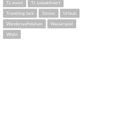
TJ. meint
TJ. subjektiviert
Travelling Jack
Tünnes
Urlaub
Wanderwaffeleisen
Wasserspiel
Wiehl