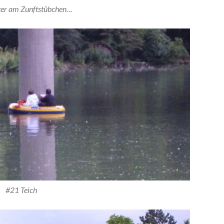
ter am Zunftstübchen…
#21 Teich