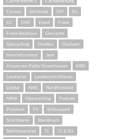
Cacherwelten 2
Cachewartung
Corona
die Holde
DIY
DJ
DJ.
DNF
Event
Frank
Frank Backhaus
Geocache
Geocaching
GiveBox
Glasfaser
Henrietta Island
Jack
Konserven-Radio-Dosenhausen
KRD
Lavalieren
Lavalierschrittieren
Lindlar
NAE
Nordfriesland
NRW
Opencaching
Podcast
Podstock
PV
Schlosspark
Schrittieren
Steinbruch
Steinhauerpfad
TJ.
TJ. & DJ.