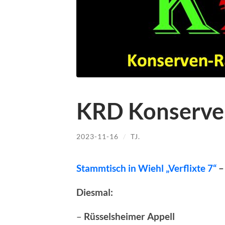
KRD Konserve
2023-11-16
/
TJ.
Stammtisch in Wiehl „Verflixte 7“
–
Diesmal:
–
Rüsselsheimer Appell