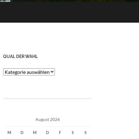
QUAL DER WAHL
Qual
der
Wahl
August 2026
M
D
M
D
F
S
S