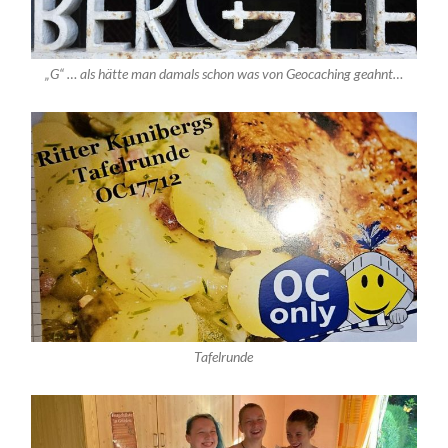
„G“ … als hätte man damals schon was von Geocaching geahnt…
Tafelrunde