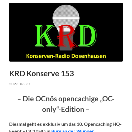
KRD Konserve 153
2023-08-31
– Die OCnös opencachige „OC-
only“-Edition –
Diesmal geht es exklusiv um das 10. Opencaching HQ-
Event – OC10HQ in
Burg an der Wupper
.