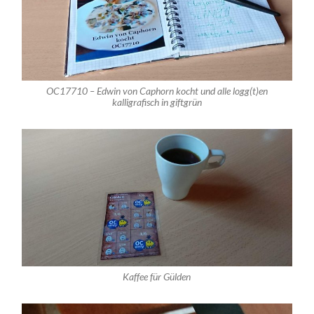
OC17710 – Edwin von Caphorn kocht und alle logg(t)en
kalligrafisch in giftgrün
Kaffee für Gülden