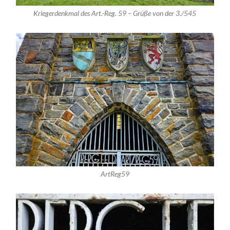
Kriegerdenkmal des Art.-Reg. 59 – Grüße von der 3./545
ArtReg59