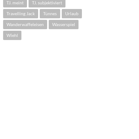
TJ. meint
TJ. subjektiviert
Travelling Jack
Tünnes
Urlaub
Wanderwaffeleisen
Wasserspiel
Wiehl