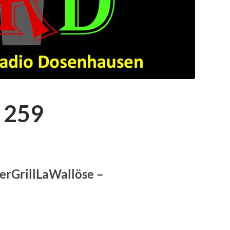
 259
ierGrillLaWallöse –