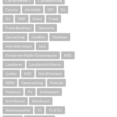
Cacherwelten 2
Cachewartung
Corona
die Holde
DIY
DJ
DJ.
DNF
Event
Frank
Frank Backhaus
Geocache
Geocaching
GiveBox
Glasfaser
Henrietta Island
Jack
Konserven-Radio-Dosenhausen
KRD
Lavalieren
Lavalierschrittieren
Lindlar
NAE
Nordfriesland
NRW
Opencaching
Podcast
Podstock
PV
Schlosspark
Schrittieren
Steinbruch
Steinhauerpfad
TJ.
TJ. & DJ.