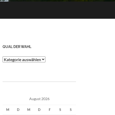
QUAL DER WAHL
Qual
der
Wahl
August 2026
M
D
M
D
F
S
S