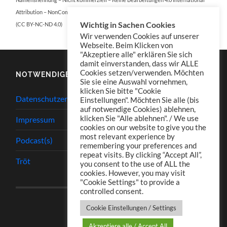
Attribution – NonCommercial – NoDerivatives 4.0 International
Wichtig in Sachen Cookies
(CC BY-NC-ND 4.0)
Wir verwenden Cookies auf unserer
Webseite. Beim Klicken von
"Akzeptiere alle" erklären Sie sich
damit einverstanden, dass wir ALLE
Cookies setzen/verwenden. Möchten
NOTWENDIGES
Sie sie eine Auswahl vornehmen,
klicken Sie bitte "Cookie
Datenschutzerklärung
Einstellungen". Möchten Sie alle (bis
auf notwendige Cookies) ablehnen,
klicken Sie "Alle ablehnen". / We use
Impressum
cookies on our website to give you the
most relevant experience by
Podcast(s)
remembering your preferences and
repeat visits. By clicking “Accept All”,
Tröt
you consent to the use of ALL the
cookies. However, you may visit
"Cookie Settings" to provide a
controlled consent.
Cookie Einstellungen / Settings
Akzeptiere alle / Accept All