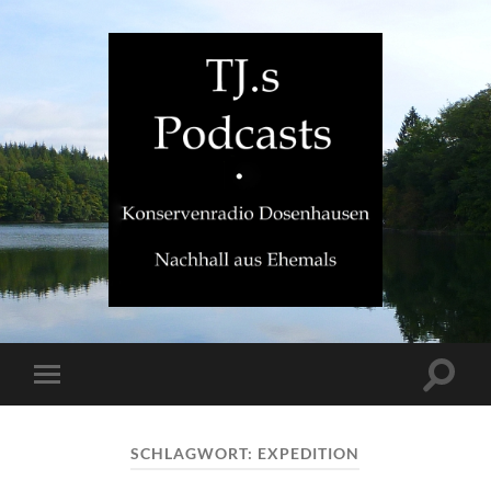
TJ.s
Podcasts
Suchfe
Mobile-
ein-/a
Menü
ein-/ausblenden
SCHLAGWORT:
EXPEDITION