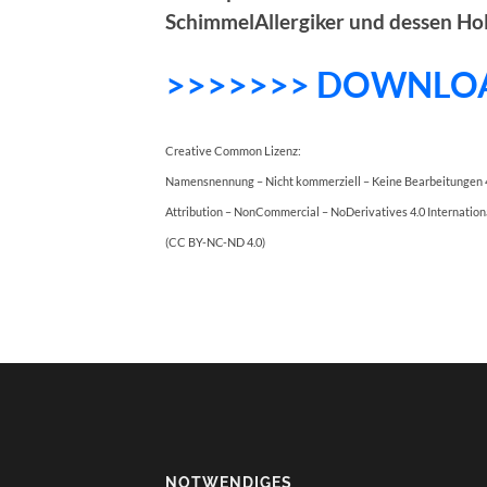
SchimmelAllergiker und dessen Ho
>>>>>>> DOWNLO
Creative Common Lizenz:
Namensnennung – Nicht kommerziell – Keine Bearbeitungen 4
Attribution – NonCommercial – NoDerivatives 4.0 Internation
(CC BY-NC-ND 4.0)
NOTWENDIGES