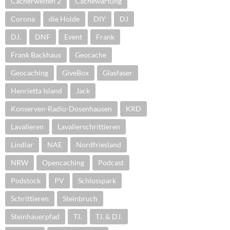
Cacherwelten 2
Cachewartung
Corona
die Holde
DIY
DJ
DJ.
DNF
Event
Frank
Frank Backhaus
Geocache
Geocaching
GiveBox
Glasfaser
Henrietta Island
Jack
Konserven-Radio-Dosenhausen
KRD
Lavalieren
Lavalierschrittieren
Lindlar
NAE
Nordfriesland
NRW
Opencaching
Podcast
Podstock
PV
Schlosspark
Schrittieren
Steinbruch
Steinhauerpfad
TJ.
TJ. & DJ.