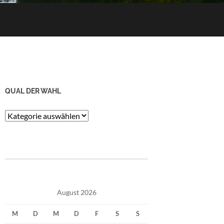
QUAL DER WAHL
Qual
der
Wahl
August 2026
M
D
M
D
F
S
S