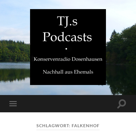
TJ.s
Podcasts
Suchfe
Mobile-
ein-/a
Menü
ein-/ausblenden
SCHLAGWORT:
FALKENHOF