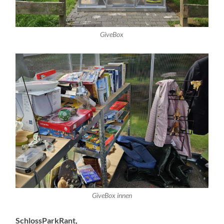
GiveBox
GiveBox innen
SchlossParkRant,