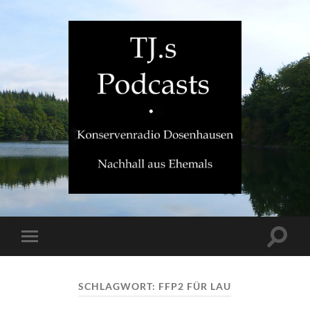
TJ.s
Podcasts
Suchfe
Mobile-
ein-/a
Menü
ein-/ausblenden
SCHLAGWORT:
FFP2 FÜR LAU