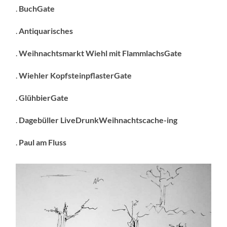
.
BuchGate
.
Antiquarisches
.
Weihnachtsmarkt Wiehl mit FlammlachsGate
.
Wiehler KopfsteinpflasterGate
.
GlühbierGate
.
Dagebüller LiveDrunkWeihnachtscache-ing
.
Paul am Fluss