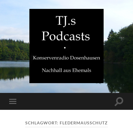
TJ.s
Podcasts
Suchfe
Mobile-
ein-/a
Menü
ein-/ausblenden
SCHLAGWORT:
FLEDERMAUSSCHUTZ