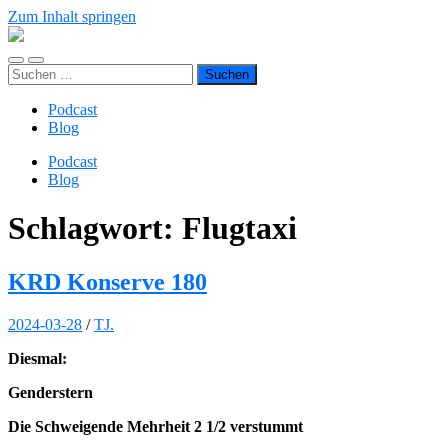
Zum Inhalt springen
TJ.s
Podcasts
Mobile-
Suchfeld
Suchen
Menü
ein-/ausblenden
nach:
ein-/ausblenden
Podcast
Blog
Podcast
Blog
Schlagwort:
Flugtaxi
KRD Konserve 180
2024-03-28
/
TJ.
Diesmal:
Genderstern
Die Schweigende Mehrheit 2 1/2 verstummt