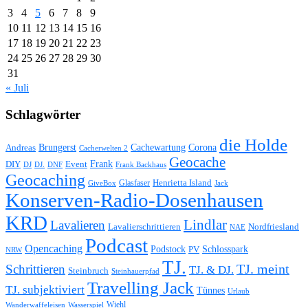
3
4
5
6
7
8
9
10
11
12
13
14
15
16
17
18
19
20
21
22
23
24
25
26
27
28
29
30
31
« Juli
Schlagwörter
die Holde
Brungerst
Andreas
Cachewartung
Corona
Cacherwelten 2
Geocache
Frank
DIY
Event
DJ
DJ.
Frank Backhaus
DNF
Geocaching
Glasfaser
Henrietta Island
GiveBox
Jack
Konserven-Radio-Dosenhausen
KRD
Lindlar
Lavalieren
Lavalierschrittieren
Nordfriesland
NAE
Podcast
Opencaching
Podstock
Schlosspark
PV
NRW
TJ.
Schrittieren
TJ. meint
TJ. & DJ.
Steinbruch
Steinhauerpfad
Travelling Jack
TJ. subjektiviert
Tünnes
Urlaub
Wiehl
Wasserspiel
Wanderwaffeleisen