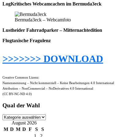
LogKritisches Webcamcachen im Bermuda3eck
Bermuda3eck – Webcamfoto
Lustheider Fahrradparker – Mitternachtedition
Flugtaxische Fragulenz
>>>>>>> DOWNLOAD
Creative Common Lizenz:
Namensnennung – Nicht kommerziell – Keine Bearbeitungen 4.0 International
Attribution – NonCommercial – NoDerivatives 4.0 International
(CC BY-NC-ND 4.0)
Qual der Wahl
Qual
der
August 2026
Wahl
M
D
M
D
F
S
S
1
2