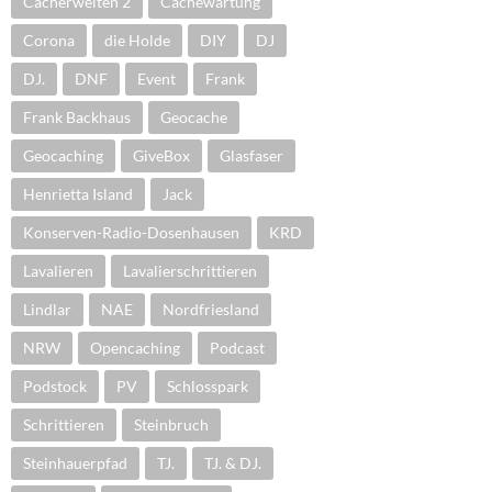
Cacherwelten 2
Cachewartung
Corona
die Holde
DIY
DJ
DJ.
DNF
Event
Frank
Frank Backhaus
Geocache
Geocaching
GiveBox
Glasfaser
Henrietta Island
Jack
Konserven-Radio-Dosenhausen
KRD
Lavalieren
Lavalierschrittieren
Lindlar
NAE
Nordfriesland
NRW
Opencaching
Podcast
Podstock
PV
Schlosspark
Schrittieren
Steinbruch
Steinhauerpfad
TJ.
TJ. & DJ.