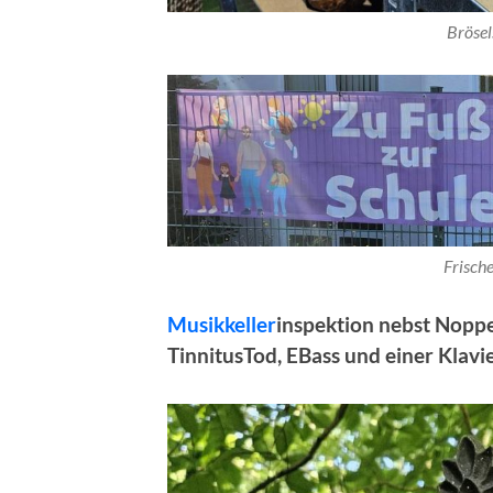
Brösel
Frische
Musikkeller
inspektion nebst Nopp
TinnitusTod, EBass und einer Klavi