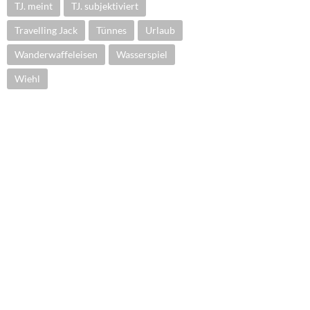
TJ. meint
TJ. subjektiviert
Travelling Jack
Tünnes
Urlaub
Wanderwaffeleisen
Wasserspiel
Wiehl