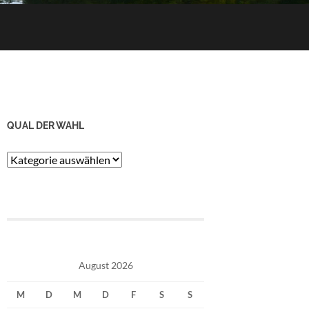
QUAL DER WAHL
Qual
der
Wahl
August 2026
M
D
M
D
F
S
S