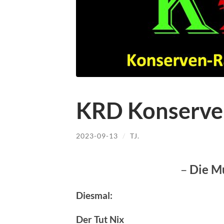
KRD Konserve
2023-09-13
/
TJ.
–
Die M
Diesmal:
Der Tut Nix