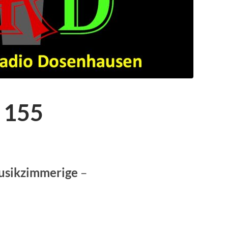
 155
usikzimmerige
–