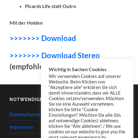
Picards Life statt Outro
Mit der Holden
>>>>>>> Download
>>>>>>> Download Stereo
(empfohlen für „Picards Life“)
Wichtig in Sachen Cookies
Wir verwenden Cookies auf unserer
Webseite. Beim Klicken von
"Akzeptiere alle" erklären Sie sich
damit einverstanden, dass wir ALLE
Cookies setzen/verwenden. Möchten
NOTWENDIGES
Sie sie eine Auswahl vornehmen,
klicken Sie bitte "Cookie
Datenschutzerklärung
Einstellungen". Möchten Sie alle (bis
auf notwendige Cookies) ablehnen,
klicken Sie "Alle ablehnen". / We use
Impressum
cookies on our website to give you the
most relevant experience by