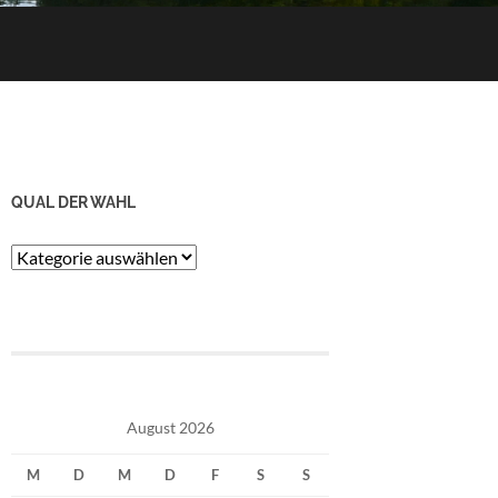
QUAL DER WAHL
Qual
der
Wahl
August 2026
M
D
M
D
F
S
S