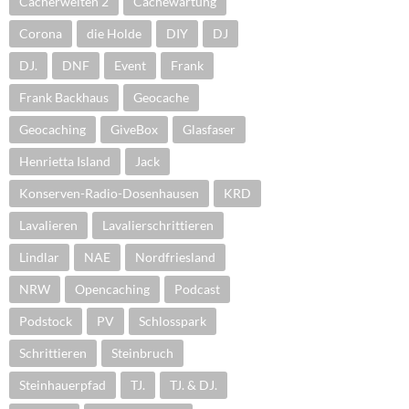
Cacherwelten 2
Cachewartung
Corona
die Holde
DIY
DJ
DJ.
DNF
Event
Frank
Frank Backhaus
Geocache
Geocaching
GiveBox
Glasfaser
Henrietta Island
Jack
Konserven-Radio-Dosenhausen
KRD
Lavalieren
Lavalierschrittieren
Lindlar
NAE
Nordfriesland
NRW
Opencaching
Podcast
Podstock
PV
Schlosspark
Schrittieren
Steinbruch
Steinhauerpfad
TJ.
TJ. & DJ.