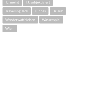
TJ. meint
TJ. subjektiviert
Travelling Jack
Tünnes
Urlaub
Wanderwaffeleisen
Wasserspiel
Wiehl