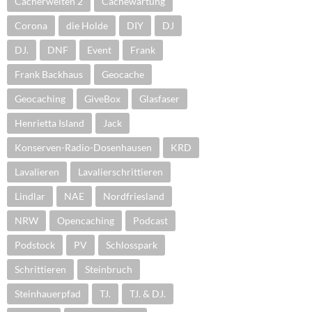
Cacherwelten 2
Cachewartung
Corona
die Holde
DIY
DJ
DJ.
DNF
Event
Frank
Frank Backhaus
Geocache
Geocaching
GiveBox
Glasfaser
Henrietta Island
Jack
Konserven-Radio-Dosenhausen
KRD
Lavalieren
Lavalierschrittieren
Lindlar
NAE
Nordfriesland
NRW
Opencaching
Podcast
Podstock
PV
Schlosspark
Schrittieren
Steinbruch
Steinhauerpfad
TJ.
TJ. & DJ.