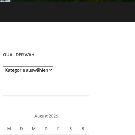
QUAL DER WAHL
Qual
der
Wahl
August 2026
M
D
M
D
F
S
S