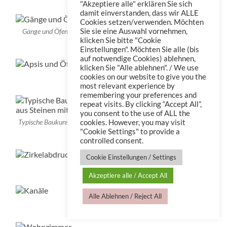
"Akzeptiere alle" erklären Sie sich
damit einverstanden, dass wir ALLE
Cookies setzen/verwenden. Möchten
Sie sie eine Auswahl vornehmen,
Gänge und Öfen im Frigidarium (hier war der Vorraum zum Salb-
Raum…)
klicken Sie bitte "Cookie
Einstellungen". Möchten Sie alle (bis
auf notwendige Cookies) ablehnen,
klicken Sie "Alle ablehnen". / We use
Apsiden und Kesselhäuser
cookies on our website to give you the
most relevant experience by
remembering your preferences and
repeat visits. By clicking “Accept All”,
you consent to the use of ALL the
Typische Baukunst – Backsteinverbund und Mauern aus Steinen mit
cookies. However, you may visit
innenliegendem Beton
"Cookie Settings" to provide a
controlled consent.
Cookie Einstellungen / Settings
Zirkelabdruck
Akzeptiere alle / Accept All
Alle Ablehnen / Reject All
Heizergänge und Kanalisation