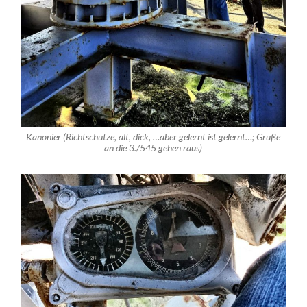
Kanonier (Richtschütze, alt, dick, …aber gelernt ist gelernt…; Grüße
an die 3./545 gehen raus)