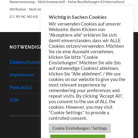
Namensnennung – Nicht kommerziell – Keine Bearbeitungen 4.0 International
Attribution – NonCommercial – NoDerivatives 4.0 International
Wichtig in Sachen Cookies
(CC BY-NC-ND 4.0)
Wir verwenden Cookies auf unserer
Webseite. Beim Klicken von
"Akzeptiere alle" erklären Sie sich
damit einverstanden, dass wir ALLE
Cookies setzen/verwenden. Möchten
NOTWENDIGES
Sie sie eine Auswahl vornehmen,
klicken Sie bitte "Cookie
Datenschutzerklärung
Einstellungen". Möchten Sie alle (bis
auf notwendige Cookies) ablehnen,
klicken Sie "Alle ablehnen". / We use
Impressum
cookies on our website to give you the
most relevant experience by
Podcast(s)
remembering your preferences and
repeat visits. By clicking “Accept All”,
Tröt
you consent to the use of ALL the
cookies. However, you may visit
"Cookie Settings" to provide a
controlled consent.
Cookie Einstellungen / Settings