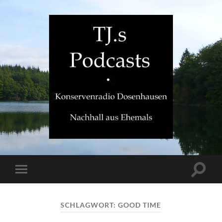
TJ.s
Podcasts
Suchfe
Mobile-
ein-/a
Menü
ein-/ausblenden
SCHLAGWORT:
GOOD TIME