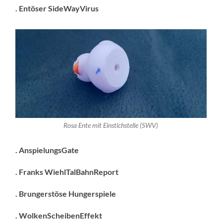
. Entöser SideWayVirus
Rosa Ente mit Einstichstelle (SWV)
. AnspielungsGate
. Franks WiehlTalBahnReport
. Brungerstöse Hungerspiele
. WolkenScheibenEffekt