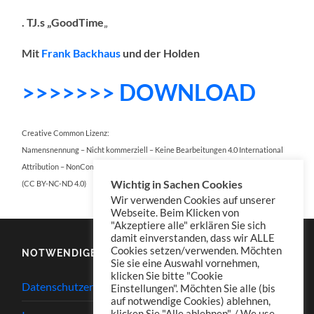
. TJ.s „GoodTime
„
Mit
Frank Backhaus
und der Holden
>>>>>>> DOWNLOAD
Creative Common Lizenz:
Namensnennung – Nicht kommerziell – Keine Bearbeitungen 4.0 International
Attribution – NonCommercial – NoDerivatives 4.0 International
Wichtig in Sachen Cookies
(CC BY-NC-ND 4.0)
Wir verwenden Cookies auf unserer
Webseite. Beim Klicken von
"Akzeptiere alle" erklären Sie sich
damit einverstanden, dass wir ALLE
Cookies setzen/verwenden. Möchten
NOTWENDIGES
Sie sie eine Auswahl vornehmen,
klicken Sie bitte "Cookie
Datenschutzerklärung
Einstellungen". Möchten Sie alle (bis
auf notwendige Cookies) ablehnen,
klicken Sie "Alle ablehnen". / We use