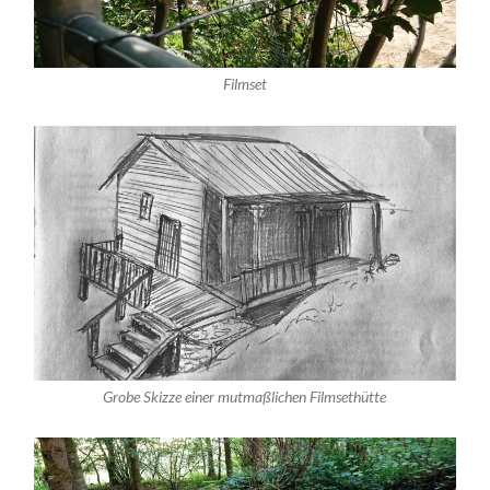
Filmset
Grobe Skizze einer mutmaßlichen Filmsethütte