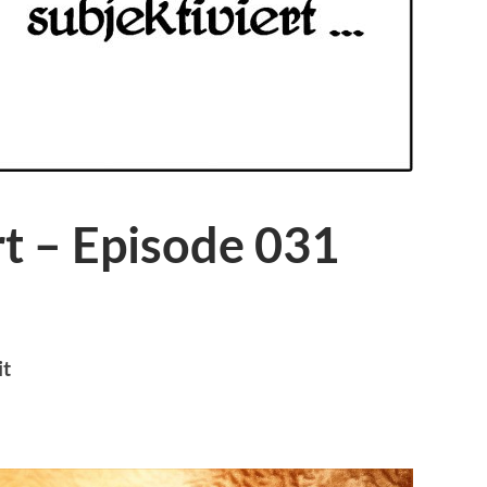
rt – Episode 031
it