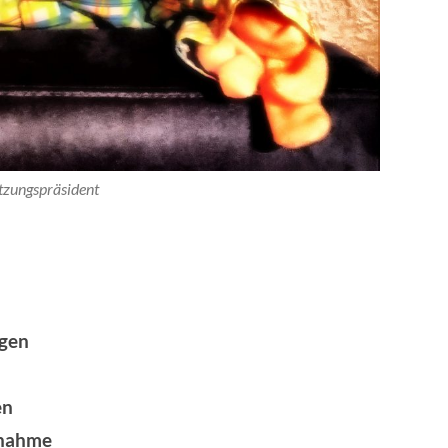
tzungspräsident
ngen
en
bnahme