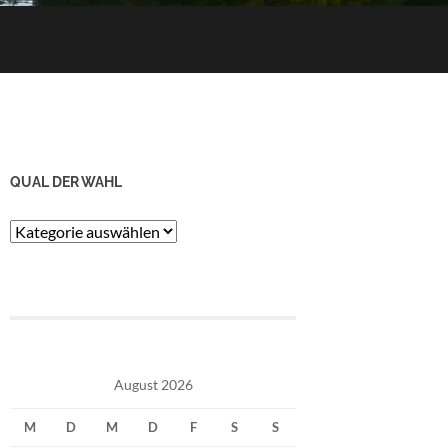
QUAL DER WAHL
Qual
der
Wahl
August 2026
M
D
M
D
F
S
S