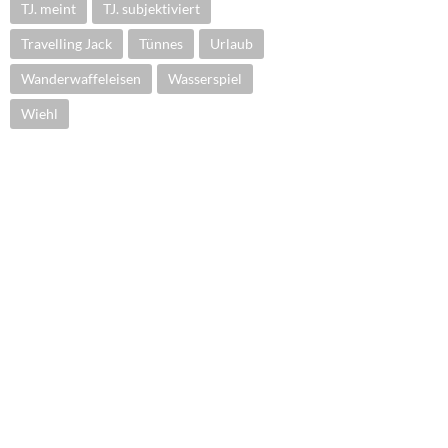
TJ. meint
TJ. subjektiviert
Travelling Jack
Tünnes
Urlaub
Wanderwaffeleisen
Wasserspiel
Wiehl