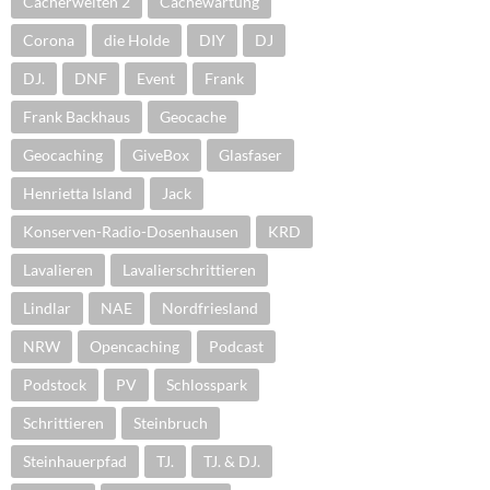
Cacherwelten 2
Cachewartung
Corona
die Holde
DIY
DJ
DJ.
DNF
Event
Frank
Frank Backhaus
Geocache
Geocaching
GiveBox
Glasfaser
Henrietta Island
Jack
Konserven-Radio-Dosenhausen
KRD
Lavalieren
Lavalierschrittieren
Lindlar
NAE
Nordfriesland
NRW
Opencaching
Podcast
Podstock
PV
Schlosspark
Schrittieren
Steinbruch
Steinhauerpfad
TJ.
TJ. & DJ.