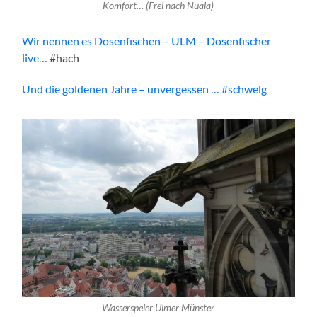
Komfort… (Frei nach Nuala)
Wir nennen es Dosenfischen – ULM – Dosenfischer
live…
#hach
Und die goldenen Jahre – unvergessen … #schwelg
Wasserspeier Ulmer Münster