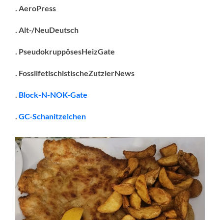
. AeroPress
. Alt-/NeuDeutsch
. PseudokruppösesHeizGate
. FossilfetischistischeZutzlerNews
.
Block-N-NOK-Gate
.
GC-Schanitzelchen