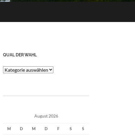
QUAL DER WAHL
Qual
der
Wahl
August 2026
M
D
M
D
F
S
S