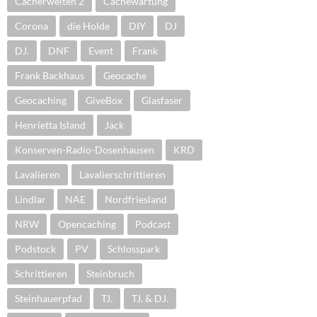
Cacherwelten 2
Cachewartung
Corona
die Holde
DIY
DJ
DJ.
DNF
Event
Frank
Frank Backhaus
Geocache
Geocaching
GiveBox
Glasfaser
Henrietta Island
Jack
Konserven-Radio-Dosenhausen
KRD
Lavalieren
Lavalierschrittieren
Lindlar
NAE
Nordfriesland
NRW
Opencaching
Podcast
Podstock
PV
Schlosspark
Schrittieren
Steinbruch
Steinhauerpfad
TJ.
TJ. & DJ.