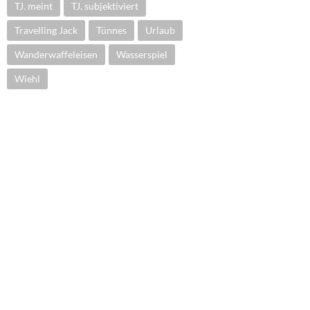
TJ. meint
TJ. subjektiviert
Travelling Jack
Tünnes
Urlaub
Wanderwaffeleisen
Wasserspiel
Wiehl