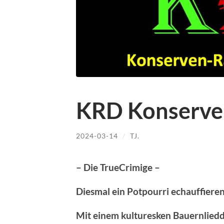
KRD Konserve
2024-03-14
/
TJ.
– Die TrueCrimige –
Diesmal ein Potpourri echauffier
Mit einem kulturesken Bauernliedde