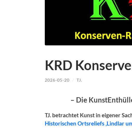
KRD Konserve
2026-05-20
/
TJ.
– Die KunstEnthül
TJ. betrachtet Kunst in eigener Sa
Historischen Ortsreliefs ‚Lindlar 