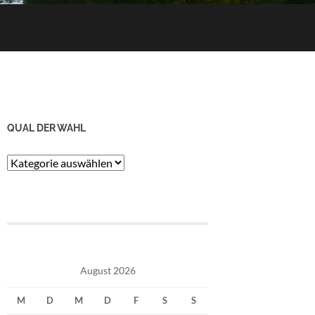
QUAL DER WAHL
Qual
der
Wahl
August 2026
M
D
M
D
F
S
S