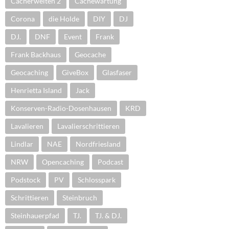
Cacherwelten 2
Cachewartung
Corona
die Holde
DIY
DJ
DJ.
DNF
Event
Frank
Frank Backhaus
Geocache
Geocaching
GiveBox
Glasfaser
Henrietta Island
Jack
Konserven-Radio-Dosenhausen
KRD
Lavalieren
Lavalierschrittieren
Lindlar
NAE
Nordfriesland
NRW
Opencaching
Podcast
Podstock
PV
Schlosspark
Schrittieren
Steinbruch
Steinhauerpfad
TJ.
TJ. & DJ.