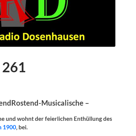
 261
lendRostend-Musicalische –
che und wohnt der
feierlichen Enthüllung des
um 1900
‚ bei.