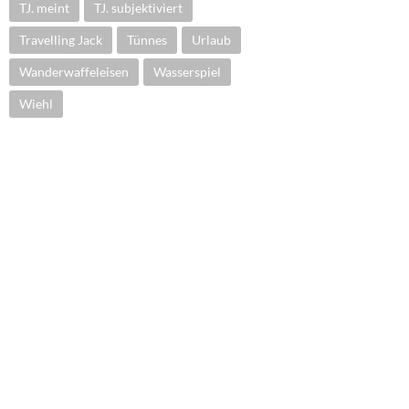
TJ. meint
TJ. subjektiviert
Travelling Jack
Tünnes
Urlaub
Wanderwaffeleisen
Wasserspiel
Wiehl