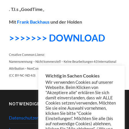
. TJ.s „GoodTime
„
Mit
Frank Backhaus
und der Holden
>>>>>>> DOWNLOAD
Creative Common Lizenz:
Namensnennung – Nicht kommerziell – Keine Bearbeitungen 4.0 International
Attribution – NonCommercial – NoDerivatives 4.0 International
Wichtig in Sachen Cookies
(CC BY-NC-ND 4.0)
Wir verwenden Cookies auf unserer
Webseite. Beim Klicken von
"Akzeptiere alle" erklären Sie sich
damit einverstanden, dass wir ALLE
Cookies setzen/verwenden. Möchten
NOTWENDIGES
Sie sie eine Auswahl vornehmen,
klicken Sie bitte "Cookie
Datenschutzerklärung
Einstellungen". Möchten Sie alle (bis
auf notwendige Cookies) ablehnen,
klicken Sie "Alle ablehnen". / We use