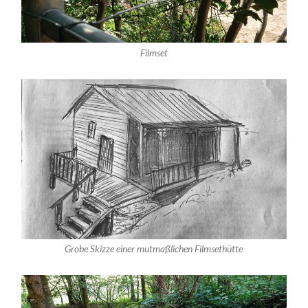
Filmset
Grobe Skizze einer mutmaßlichen Filmsethütte