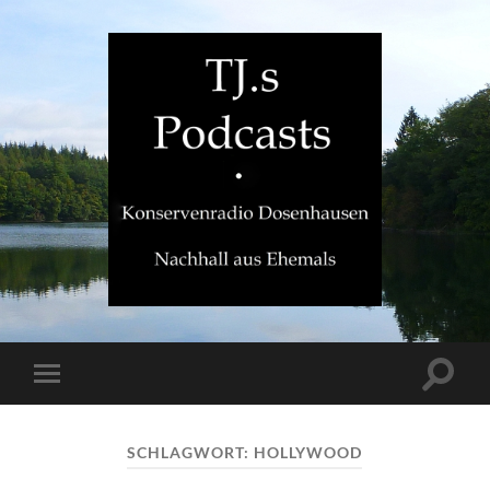
TJ.s
Podcasts
Suchfe
Mobile-
ein-/a
Menü
ein-/ausblenden
SCHLAGWORT:
HOLLYWOOD