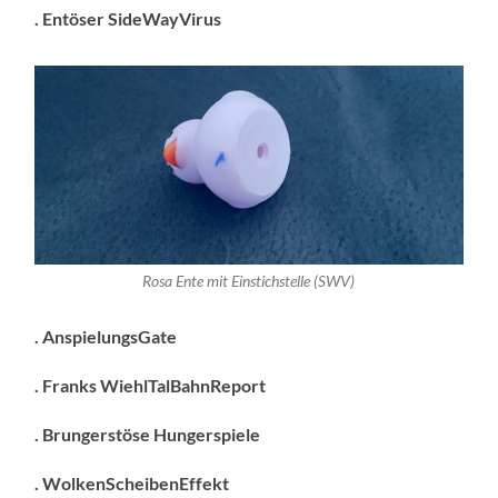
. Entöser SideWayVirus
Rosa Ente mit Einstichstelle (SWV)
. AnspielungsGate
. Franks WiehlTalBahnReport
. Brungerstöse Hungerspiele
. WolkenScheibenEffekt