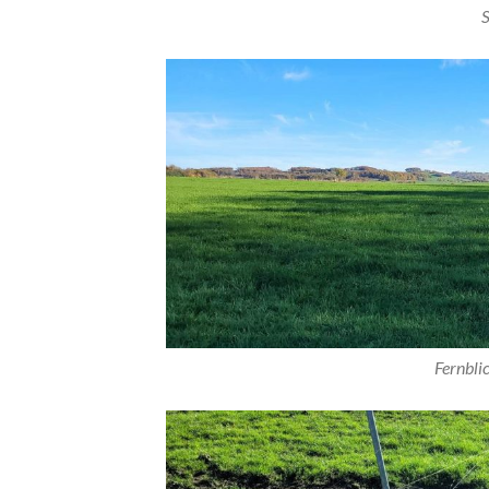
S
Fernbli