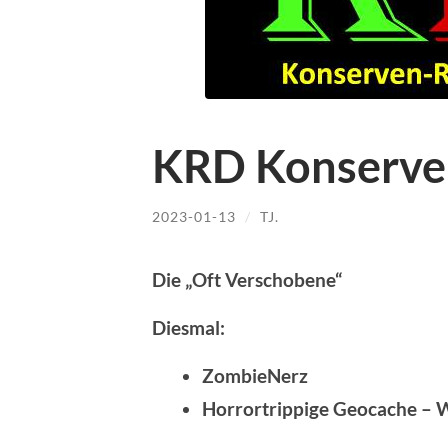
KRD Konserve
2023-01-13
/
TJ.
Die „Oft Verschobene“
Diesmal:
ZombieNerz
Horrortrippige Geocache – 