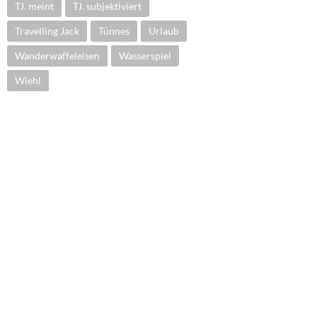
TJ. meint
TJ. subjektiviert
Travelling Jack
Tünnes
Urlaub
Wanderwaffeleisen
Wasserspiel
Wiehl