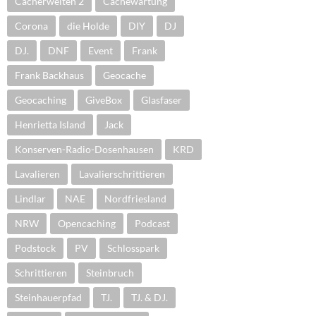
Cacherwelten 2
Cachewartung
Corona
die Holde
DIY
DJ
DJ.
DNF
Event
Frank
Frank Backhaus
Geocache
Geocaching
GiveBox
Glasfaser
Henrietta Island
Jack
Konserven-Radio-Dosenhausen
KRD
Lavalieren
Lavalierschrittieren
Lindlar
NAE
Nordfriesland
NRW
Opencaching
Podcast
Podstock
PV
Schlosspark
Schrittieren
Steinbruch
Steinhauerpfad
TJ.
TJ. & DJ.