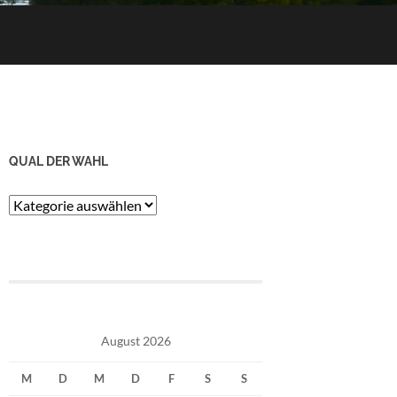
QUAL DER WAHL
Qual
der
Wahl
August 2026
M
D
M
D
F
S
S