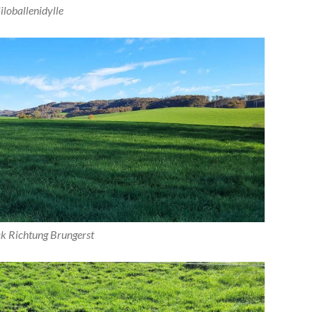
iloballenidylle
ck Richtung Brungerst