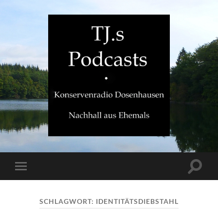
TJ.s
Podcasts
Suchfe
Mobile-
ein-/a
Menü
ein-/ausblenden
SCHLAGWORT:
IDENTITÄTSDIEBSTAHL