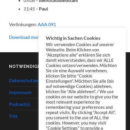
05:08 –
Identitätsdiebstahl
11:45 –
Paul
Verlinkungen:
AAA 091
Download mono
Wichtig in Sachen Cookies
Wir verwenden Cookies auf unserer
Webseite. Beim Klicken von
"Akzeptiere alle" erklären Sie sich
damit einverstanden, dass wir ALLE
Cookies setzen/verwenden. Möchten
NOTWENDIGES
Sie sie eine Auswahl vornehmen,
klicken Sie bitte "Cookie
Datenschutzerklärung
Einstellungen". Möchten Sie alle (bis
auf notwendige Cookies) ablehnen,
klicken Sie "Alle ablehnen". / We use
Impressum
cookies on our website to give you the
most relevant experience by
Podcast(s)
remembering your preferences and
repeat visits. By clicking “Accept All”,
Tröt
you consent to the use of ALL the
cookies. However, you may visit
"Cookie Settings" to provide a