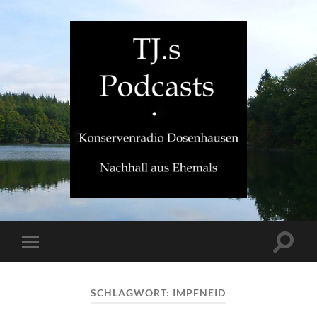
TJ.s
Podcasts
Suchfe
Mobile-
ein-/a
Menü
ein-/ausblenden
SCHLAGWORT:
IMPFNEID