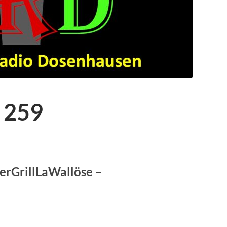
 259
ierGrillLaWallöse –