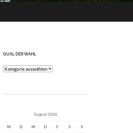
QUAL DER WAHL
Qual
der
Wahl
August 2026
M
D
M
D
F
S
S