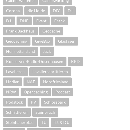
Cacherwelten 2
Cachewartung
Corona
die Holde
DIY
DJ
DJ.
DNF
Event
Frank
Frank Backhaus
Geocache
Geocaching
GiveBox
Glasfaser
Henrietta Island
Jack
Konserven-Radio-Dosenhausen
KRD
Lavalieren
Lavalierschrittieren
Lindlar
NAE
Nordfriesland
NRW
Opencaching
Podcast
Podstock
PV
Schlosspark
Schrittieren
Steinbruch
Steinhauerpfad
TJ.
TJ. & DJ.