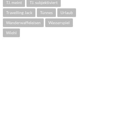
TJ. meint
TJ. subjektiviert
Travelling Jack
Tünnes
Urlaub
Wanderwaffeleisen
Wasserspiel
Wiehl