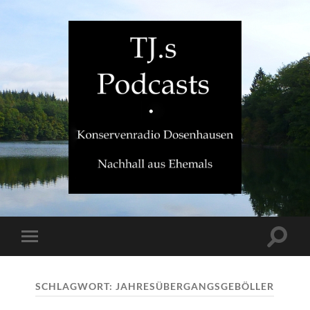
TJ.s
Podcasts
Suchfe
Mobile-
ein-/a
Menü
ein-/ausblenden
SCHLAGWORT:
JAHRESÜBERGANGSGEBÖLLER