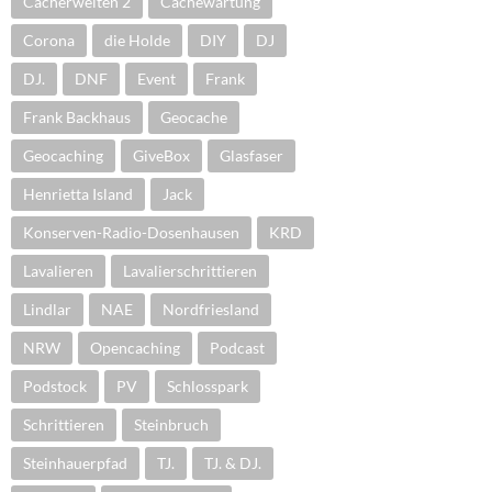
Cacherwelten 2
Cachewartung
Corona
die Holde
DIY
DJ
DJ.
DNF
Event
Frank
Frank Backhaus
Geocache
Geocaching
GiveBox
Glasfaser
Henrietta Island
Jack
Konserven-Radio-Dosenhausen
KRD
Lavalieren
Lavalierschrittieren
Lindlar
NAE
Nordfriesland
NRW
Opencaching
Podcast
Podstock
PV
Schlosspark
Schrittieren
Steinbruch
Steinhauerpfad
TJ.
TJ. & DJ.