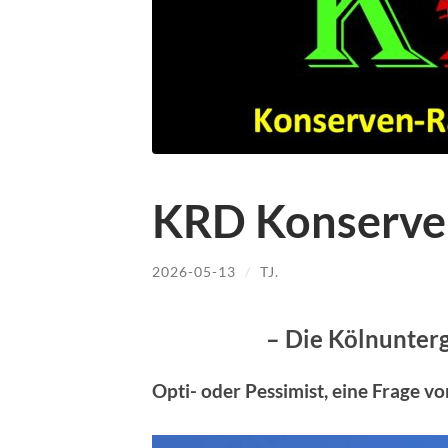
KRD Konserve
2026-05-13
/
TJ.
– Die Kölnunter
Opti- oder Pessimist, eine Frage v