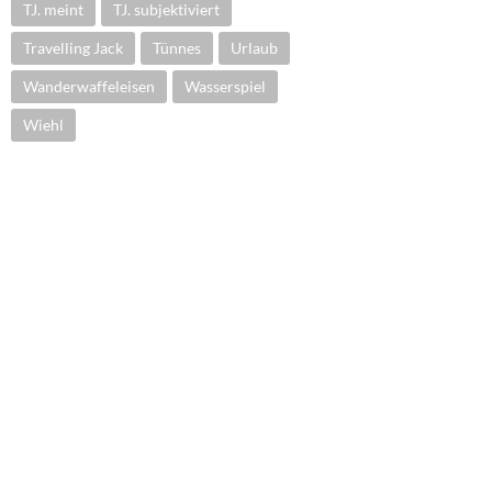
TJ. meint
TJ. subjektiviert
Travelling Jack
Tünnes
Urlaub
Wanderwaffeleisen
Wasserspiel
Wiehl