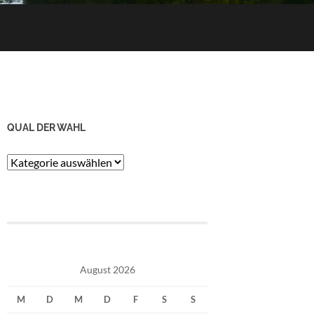
QUAL DER WAHL
Qual
der
Wahl
August 2026
M
D
M
D
F
S
S