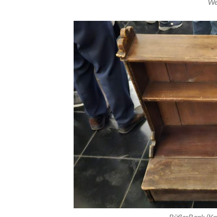
We
BüßerBank (Kn