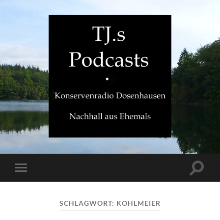
TJ.s
Podcasts
Suchfe
Mobile-
ein-/a
Menü
ein-/ausblenden
SCHLAGWORT:
KOHLMEIER