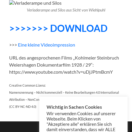
Verladerampe und Silos aus Sicht von Wiehlpuhl
>>>>>>> DOWNLOAD
>>>
E
i
n
e
k
l
e
i
n
e
Videoimpression
URL des angesprochenen Films „Kohlmeier Steinbruch
Weiershagen Dokumentarfilm 1928 / 29“:
https://www.youtube.com/watch?v=uDjJPtmBcmY
Creative Common Lizenz:
Namensnennung – Nicht kommerziell – Keine Bearbeitungen 4.0 International
Attribution – NonCommercial – NoDerivatives 4.0 International
Wichtig in Sachen Cookies
(CC BY-NC-ND 4.0)
Wir verwenden Cookies auf unserer
Webseite. Beim Klicken von
"Akzeptiere alle" erklären Sie sich
damit einverstanden, dass wir ALLE