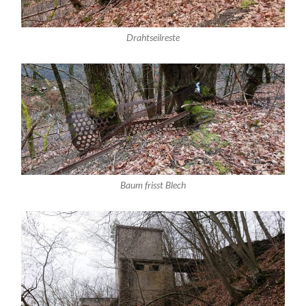
Drahtseilreste
Baum frisst Blech