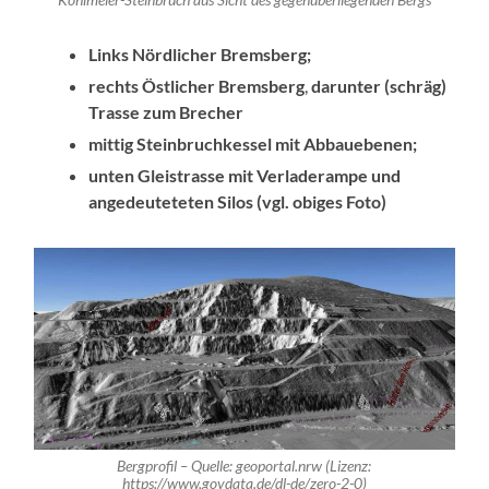
Kohlmeier-Steinbruch aus Sicht des gegenüberliegenden Bergs
Links Nördlicher Bremsberg;
rechts Östlicher Bremsberg
,
darunter (schräg)
Trasse zum Brecher
mittig Steinbruchkessel mit Abbauebenen;
unten Gleistrasse mit Verladerampe und
angedeuteteten Silos (vgl. obiges Foto)
Bergprofil – Quelle: geoportal.nrw (Lizenz:
https://www.govdata.de/dl-de/zero-2-0)