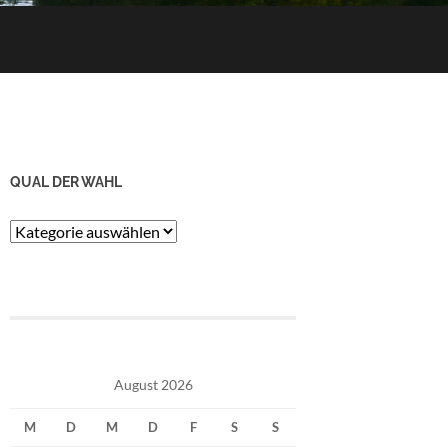
QUAL DER WAHL
Qual
der
Wahl
August 2026
M
D
M
D
F
S
S