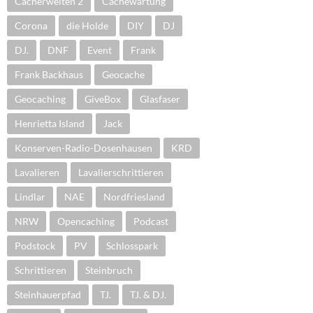
Cacherwelten 2
Cachewartung
Corona
die Holde
DIY
DJ
DJ.
DNF
Event
Frank
Frank Backhaus
Geocache
Geocaching
GiveBox
Glasfaser
Henrietta Island
Jack
Konserven-Radio-Dosenhausen
KRD
Lavalieren
Lavalierschrittieren
Lindlar
NAE
Nordfriesland
NRW
Opencaching
Podcast
Podstock
PV
Schlosspark
Schrittieren
Steinbruch
Steinhauerpfad
TJ.
TJ. & DJ.