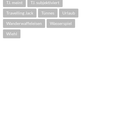
TJ. meint
TJ. subjektiviert
Travelling Jack
Tünnes
Urlaub
Wanderwaffeleisen
Wasserspiel
Wiehl