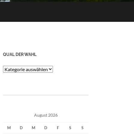
QUAL DER WAHL
Qual
der
Wahl
August 2026
M
D
M
D
F
S
S