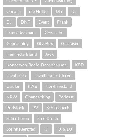
Cacherwelten 2
Cachewartung
Corona
die Holde
DIY
DJ
DJ.
DNF
Event
Frank
Frank Backhaus
Geocache
Geocaching
GiveBox
Glasfaser
Henrietta Island
Jack
Konserven-Radio-Dosenhausen
KRD
Lavalieren
Lavalierschrittieren
Lindlar
NAE
Nordfriesland
NRW
Opencaching
Podcast
Podstock
PV
Schlosspark
Schrittieren
Steinbruch
Steinhauerpfad
TJ.
TJ. & DJ.