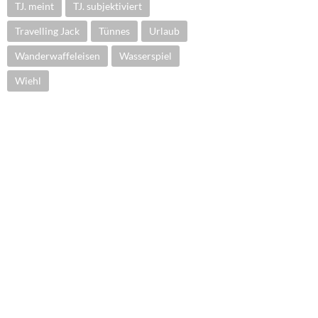
TJ. meint
TJ. subjektiviert
Travelling Jack
Tünnes
Urlaub
Wanderwaffeleisen
Wasserspiel
Wiehl