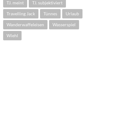
TJ. meint
TJ. subjektiviert
Travelling Jack
Tünnes
Urlaub
Wanderwaffeleisen
Wasserspiel
Wiehl