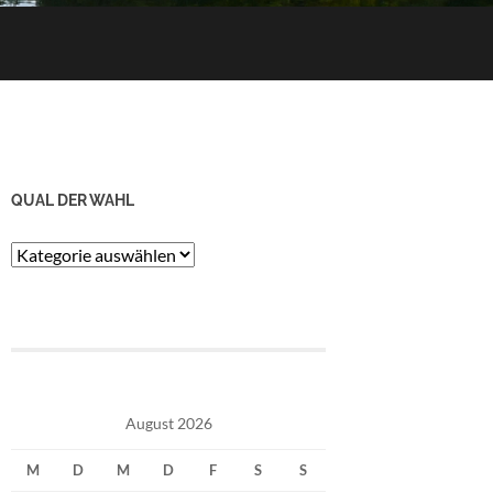
QUAL DER WAHL
Qual
der
Wahl
August 2026
M
D
M
D
F
S
S