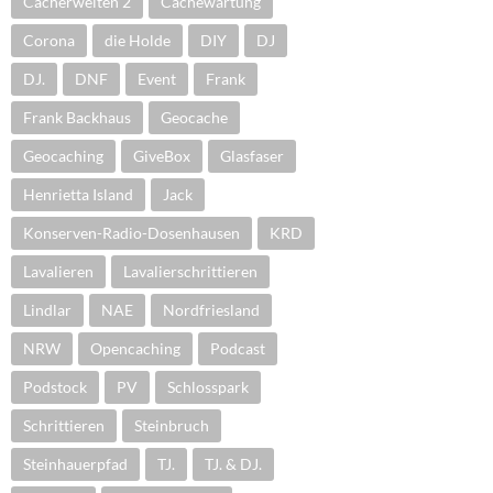
Cacherwelten 2
Cachewartung
Corona
die Holde
DIY
DJ
DJ.
DNF
Event
Frank
Frank Backhaus
Geocache
Geocaching
GiveBox
Glasfaser
Henrietta Island
Jack
Konserven-Radio-Dosenhausen
KRD
Lavalieren
Lavalierschrittieren
Lindlar
NAE
Nordfriesland
NRW
Opencaching
Podcast
Podstock
PV
Schlosspark
Schrittieren
Steinbruch
Steinhauerpfad
TJ.
TJ. & DJ.