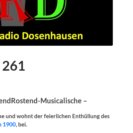
 261
lendRostend-Musicalische –
che und wohnt der
feierlichen Enthüllung des
um 1900
‚ bei.