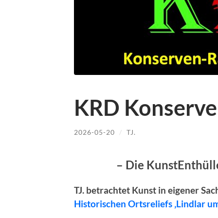
KRD Konserve
2026-05-20
/
TJ.
– Die KunstEnthül
TJ. betrachtet Kunst in eigener Sa
Historischen Ortsreliefs ‚Lindlar 