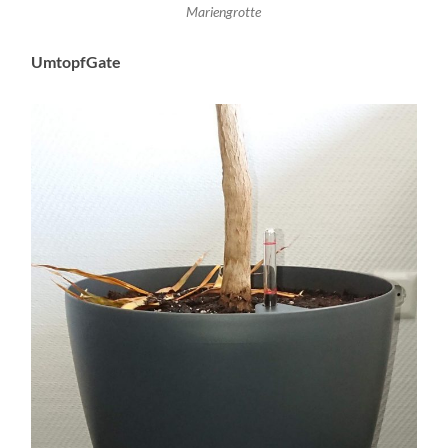
Mariengrotte
UmtopfGate