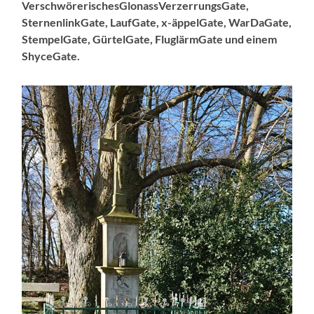
VerschwörerischesGlonassVerzerrungsGate,
SternenlinkGate, LaufGate, x-äppelGate, WarDaGate,
StempelGate, GürtelGate, FluglärmGate und einem
ShyceGate.