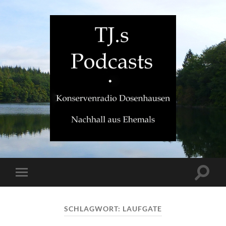
TJ.s
Podcasts
Suchfe
Mobile-
ein-/a
Menü
ein-/ausblenden
SCHLAGWORT:
LAUFGATE