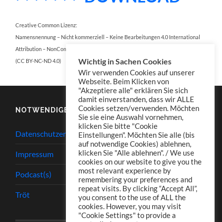
Creative Common Lizenz:
Namensnennung – Nicht kommerziell – Keine Bearbeitungen 4.0 International
Attribution – NonCommercial – NoDerivatives 4.0 International
Wichtig in Sachen Cookies
(CC BY-NC-ND 4.0)
Wir verwenden Cookies auf unserer
Webseite. Beim Klicken von
"Akzeptiere alle" erklären Sie sich
damit einverstanden, dass wir ALLE
Cookies setzen/verwenden. Möchten
NOTWENDIGES
Sie sie eine Auswahl vornehmen,
klicken Sie bitte "Cookie
Datenschutzerklärung
Einstellungen". Möchten Sie alle (bis
auf notwendige Cookies) ablehnen,
klicken Sie "Alle ablehnen". / We use
Impressum
cookies on our website to give you the
most relevant experience by
Podcast(s)
remembering your preferences and
repeat visits. By clicking “Accept All”,
Tröt
you consent to the use of ALL the
cookies. However, you may visit
"Cookie Settings" to provide a