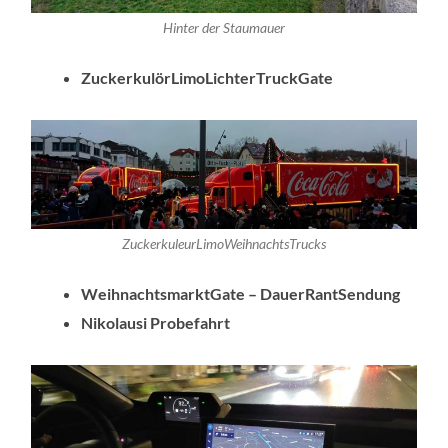
Hinter der Staumauer
ZuckerkulörLimoLichterTruckGate
ZuckerkuleurLimoWeihnachtsTrucks
WeihnachtsmarktGate – DauerRantSendung
Nikolausi Probefahrt