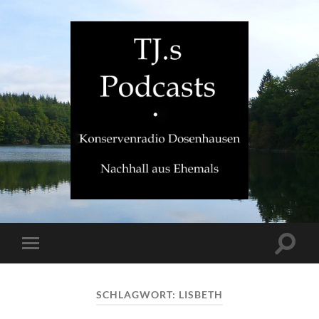
TJ.s
Podcasts
Suchfe
Mobile-
ein-/a
Menü
ein-/ausblenden
SCHLAGWORT:
LISBETH