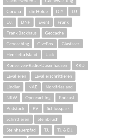
Cacherwelten 2
Cachewartung
Corona
die Holde
DIY
DJ
DJ.
DNF
Event
Frank
Frank Backhaus
Geocache
Geocaching
GiveBox
Glasfaser
Henrietta Island
Jack
Konserven-Radio-Dosenhausen
KRD
Lavalieren
Lavalierschrittieren
Lindlar
NAE
Nordfriesland
NRW
Opencaching
Podcast
Podstock
PV
Schlosspark
Schrittieren
Steinbruch
Steinhauerpfad
TJ.
TJ. & DJ.