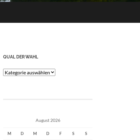
QUAL DER WAHL
Qual
der
Wahl
August 2026
M
D
M
D
F
S
S