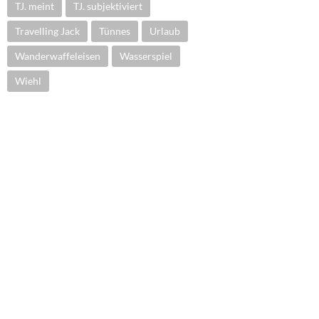
TJ. meint
TJ. subjektiviert
Travelling Jack
Tünnes
Urlaub
Wanderwaffeleisen
Wasserspiel
Wiehl